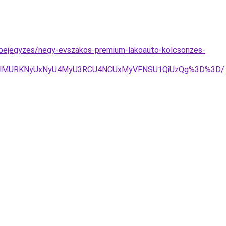
g-bejegyzes/negy-evszakos-premium-lakoauto-kolcsonzes-
nAlMURKNyUxNyU4MyU3RCU4NCUxMyVFNSU1QiUzQg%3D%3D/
.