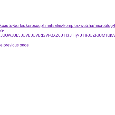
lakoauto-berles.keresooptimalizalas-komplex-web.hu/microblo
en-
TI3JUQwJUE5JUVBJUVBdSVFQXZ6JTI3JTIy/JTlFJUZFJUM1U
he previous page
.