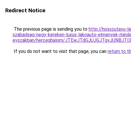
Redirect Notice
The previous page is sending you to
http://hosszutavu-
szabadsag-negy-kereken-luxus-lakoauto-elmenyek-mind
evszakban/herceghalom/JTEwJTdGJUJGJTgyJUNBJ
If you do not want to visit that page, you can
return to t