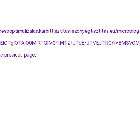
resooptimalizalas.karpittisztitas-szonyegtisztitas.eu/microbl
ODElOTglOTAlQ0MlRTQlM0YlMTZtJTdE/JTVEJTNGYiVBMSVC
he previous page
.