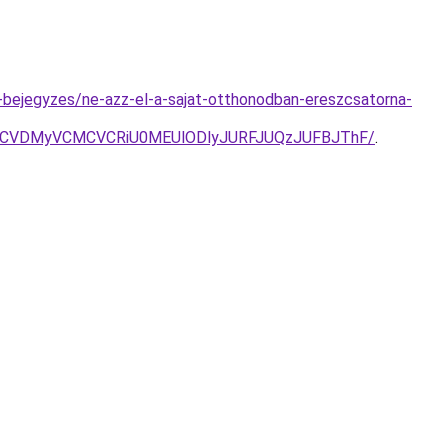
og-bejegyzes/ne-azz-el-a-sajat-otthonodban-ereszcsatorna-
MCVDMyVCMCVCRiU0MEUlODlyJURFJUQzJUFBJThF/
.