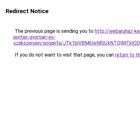
Redirect Notice
The previous page is sending you to
http://webaruhaz-ke
javitas-gyorsan-es-
szakszeruen/goganfa/JTk1biVBMiUwMSUxNTQlMTkl
If you do not want to visit that page, you can
return to t